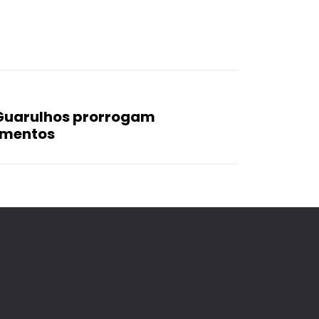
 Guarulhos prorrogam
imentos