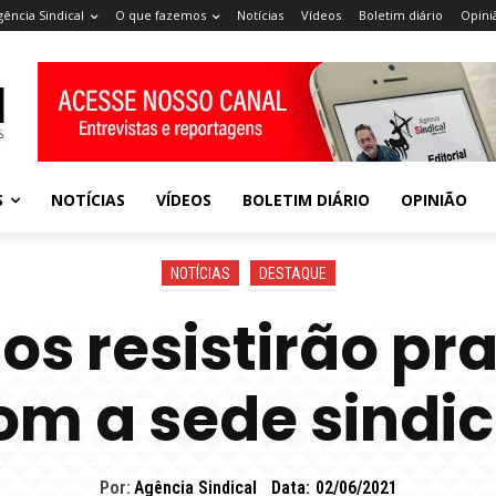
gência Sindical
O que fazemos
Notícias
Vídeos
Boletim diário
Opini
S
NOTÍCIAS
VÍDEOS
BOLETIM DIÁRIO
OPINIÃO
NOTÍCIAS
DESTAQUE
os resistirão pr
om a sede sindic
Por:
Agência Sindical
Data:
02/06/2021