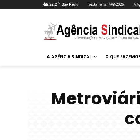
C
sexta-feira, 7/08/2026
A A
22.2
São Paulo
A AGÊNCIA SINDICAL
O QUE FAZEMO
Metroviári
c