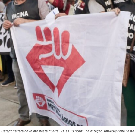
Categoria fará novo ato nesta quarta (2), às 10 horas, na estação Tatuapé/Zona Leste