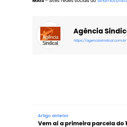
MAIS
– Sites redes sociais do
Sindmotorist
Agência Sindic
https://agenciasindical.com.br
Facebook
X
Compartilhado
Artigo anterior
Vem aí a primeira parcela do 1