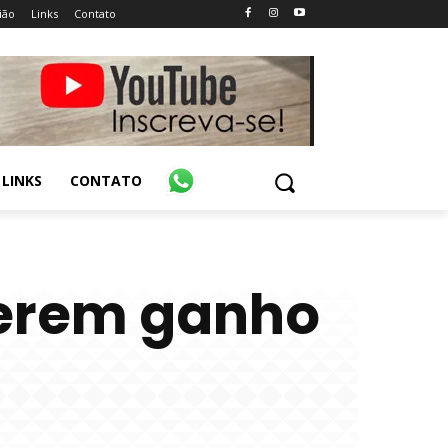
ião
Links
Contato
LINKS
CONTATO
uerem ganho