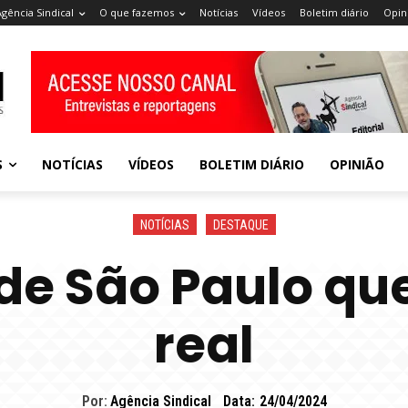
Agência Sindical
O que fazemos
Notícias
Vídeos
Boletim diário
Opin
S
NOTÍCIAS
VÍDEOS
BOLETIM DIÁRIO
OPINIÃO
NOTÍCIAS
DESTAQUE
 de São Paulo q
real
Por:
Agência Sindical
Data:
24/04/2024