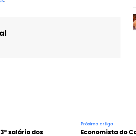
as
.
al
WhatsApp
Email
Imprimir
Telegram
Próximo artigo
3° salário dos
Economista do Co