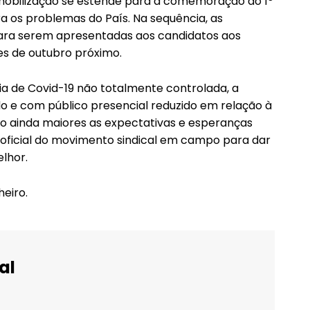
mobilização se estende para a comemoração do 1º
a os problemas do País. Na sequência, as
ra serem apresentadas aos candidatos aos
ões de outubro próximo.
ia de Covid-19 não totalmente controlada, a
o e com público presencial reduzido em relação à
são ainda maiores as expectativas e esperanças
 oficial do movimento sindical em campo para dar
elhor.
heiro.
al