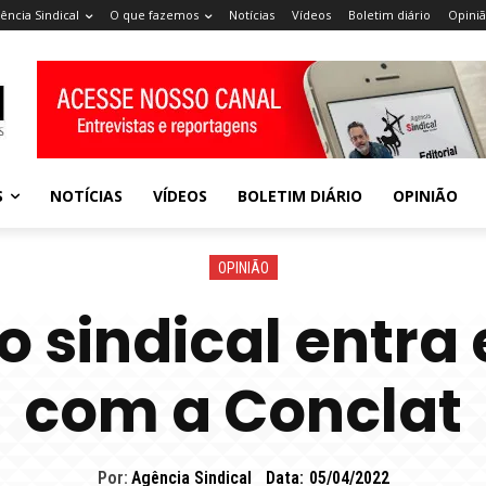
ência Sindical
O que fazemos
Notícias
Vídeos
Boletim diário
Opini
S
NOTÍCIAS
VÍDEOS
BOLETIM DIÁRIO
OPINIÃO
OPINIÃO
 sindical entr
com a Conclat
Por:
Agência Sindical
Data:
05/04/2022