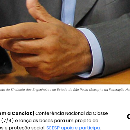
dente do Sindicato dos Engenheiros no Estado de São Paulo (Seesp) e da Federação Nac
m a Conclat |
Conferência Nacional da Classe
 (7/4) e lança as bases para um projeto de
s e proteção social.
SEESP apoia e participa
.