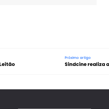
WhatsApp
Email
Imprimir
Telegram
Próximo artigo
Leitão
Sindcine realiza 