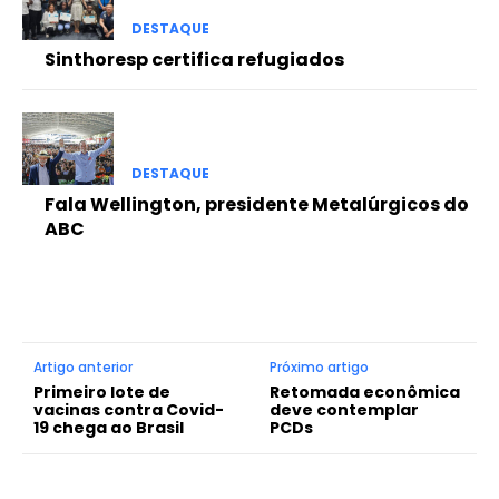
DESTAQUE
Sinthoresp certifica refugiados
DESTAQUE
Fala Wellington, presidente Metalúrgicos do
ABC
Artigo anterior
Próximo artigo
Primeiro lote de
Retomada econômica
vacinas contra Covid-
deve contemplar
19 chega ao Brasil
PCDs