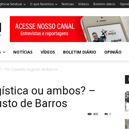
gência Sindical
O que fazemos
Notícias
Vídeos
Boletim diário
Opini
S
NOTÍCIAS
VÍDEOS
BOLETIM DIÁRIO
OPINIÃO
? – Por Oswaldo Augusto de Barros
gística ou ambos? –
sto de Barros
400
0