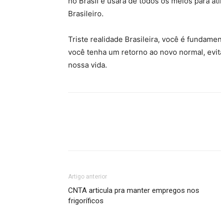
no Brasil e usará de todos os meios para ati
Brasileiro.
Triste realidade Brasileira, você é fundament
você tenha um retorno ao novo normal, evit
nossa vida.
Artigo anterior
CNTA articula pra manter empregos nos
frigoríficos