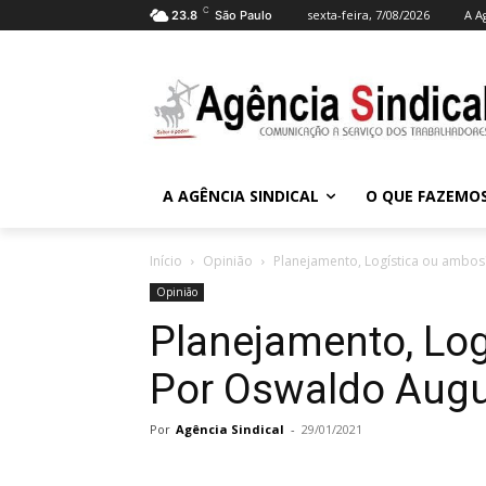
C
sexta-feira, 7/08/2026
A A
23.8
São Paulo
A AGÊNCIA SINDICAL
O QUE FAZEMO
Início
Opinião
Planejamento, Logística ou ambos
Opinião
Planejamento, Lo
Por Oswaldo Augu
Por
Agência Sindical
-
29/01/2021