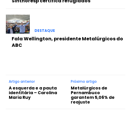
Sinthoresp certifica refugiados
DESTAQUE
Fala Wellington, presidente Metalúrgicos do
ABC
Artigo anterior
Próximo artigo
A esquerda e a pauta
Metalúrgicos de
identitária – Carolina
Pernambuco
Maria Ruy
garantem 5,06% de
reajuste