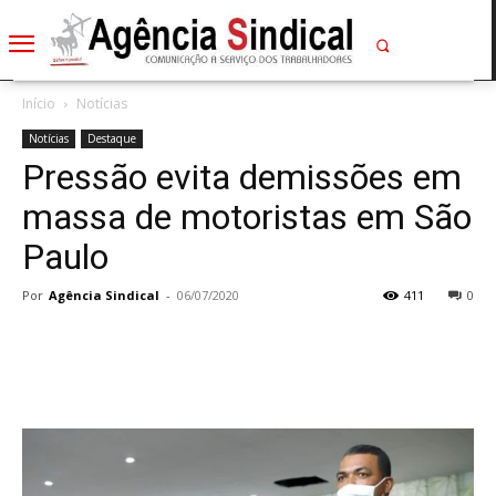
Início
Notícias
Notícias
Destaque
Pressão evita demissões em
massa de motoristas em São
Paulo
Por
Agência Sindical
-
06/07/2020
411
0