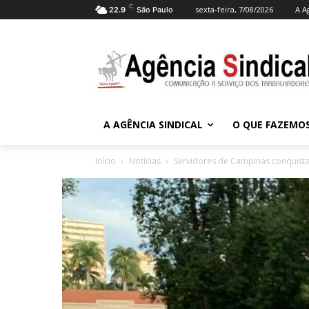
C
sexta-feira, 7/08/2026
A A
22.9
São Paulo
A AGÊNCIA SINDICAL
O QUE FAZEMO
Início
Notícias
Servidores de Campinas conquist