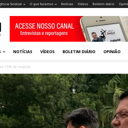
gência Sindical
O que fazemos
Notícias
Vídeos
Boletim diário
Opini
S
NOTÍCIAS
VÍDEOS
BOLETIM DIÁRIO
OPINIÃO
am 15% de reajuste