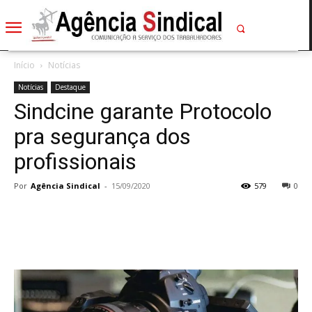
Início
Notícias
Notícias
Destaque
Sindcine garante Protocolo
pra segurança dos
profissionais
Por
Agência Sindical
-
15/09/2020
579
0