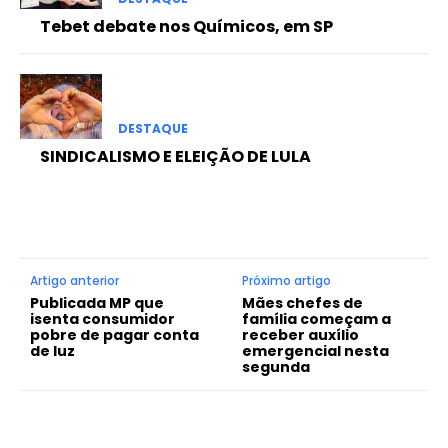
Tebet debate nos Químicos, em SP
DESTAQUE
SINDICALISMO E ELEIÇÃO DE LULA
Artigo anterior
Próximo artigo
Publicada MP que
Mães chefes de
isenta consumidor
família começam a
pobre de pagar conta
receber auxílio
de luz
emergencial nesta
segunda