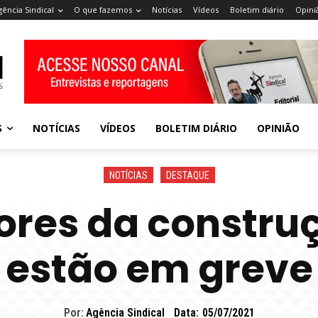
gência Sindical
O que fazemos
Notícias
Vídeos
Boletim diário
Opini
S
NOTÍCIAS
VÍDEOS
BOLETIM DIÁRIO
OPINIÃO
NOTÍCIAS
DESTAQUE
ores da constru
estão em greve
Por:
Agência Sindical
Data:
05/07/2021