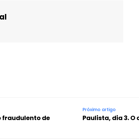
al
WhatsApp
Email
Imprimir
Telegram
Próximo artigo
 fraudulento de
Paulista, dia 3. O