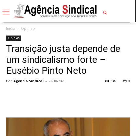
Início
Opinião
Opinião
Transição justa depende de
um sindicalismo forte –
Eusébio Pinto Neto
Por
Agência Sindical
-
23/10/2023
149
0