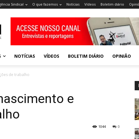
gência Sindical
O que fazemos
Notícias
Vídeos
Boletim diário
Opini
S
NOTÍCIAS
VÍDEOS
BOLETIM DIÁRIO
OPINIÃO
ções de trabalho
enascimento e
alho
1044
0