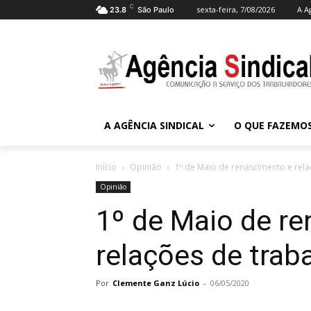
C
sexta-feira, 7/08/2026
A A
23.8
São Paulo
A AGÊNCIA SINDICAL
O QUE FAZEMO
Início
Opinião
1º de Maio de renascimento e rela
Opinião
1º de Maio de r
relações de trab
Por
Clemente Ganz Lúcio
-
06/05/2020