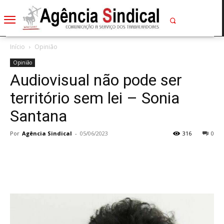
Início
Opinião
Opinião
Audiovisual não pode ser
território sem lei – Sonia
Santana
Por
Agência Sindical
-
05/06/2023
316
0