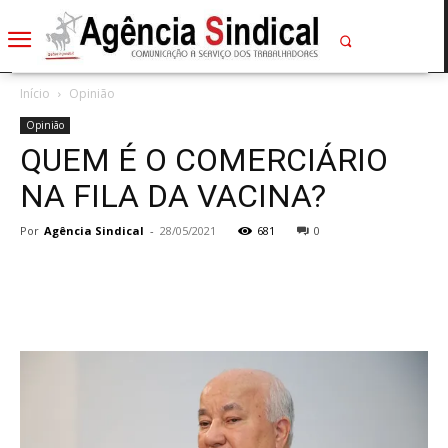
Início
Opinião
Opinião
QUEM É O COMERCIÁRIO
NA FILA DA VACINA?
Por
Agência Sindical
-
28/05/2021
681
0