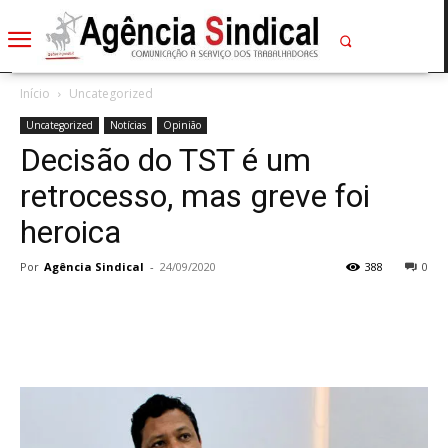
Início
Uncategorized
Uncategorized
Notícias
Opinião
Decisão do TST é um
retrocesso, mas greve foi
heroica
Por
Agência Sindical
-
24/09/2020
388
0