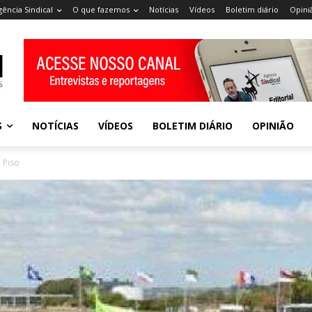
gência Sindical
O que fazemos
Notícias
Vídeos
Boletim diário
Opini
S
NOTÍCIAS
VÍDEOS
BOLETIM DIÁRIO
OPINIÃO
 Piso