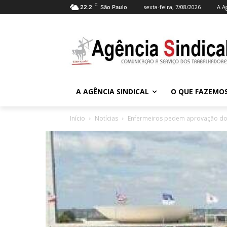
C
sexta-feira, 7/08/2026
A A
22.2
São Paulo
A AGÊNCIA SINDICAL
O QUE FAZEMO
Início
Notícias
Enfermeiros pedem aprovação do