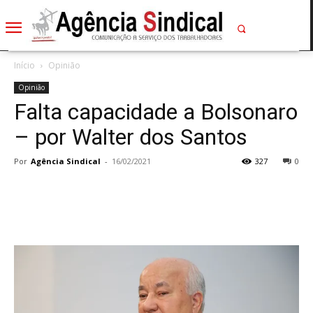
Início
Opinião
Opinião
Falta capacidade a Bolsonaro
– por Walter dos Santos
Por
Agência Sindical
-
16/02/2021
327
0