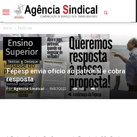
Início
Notícias
Notícias
Destaque
Fepesp envia ofício ao patronal e cobra
resposta
Por
Agência Sindical
-
19/07/2022
448
0