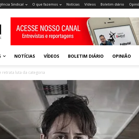
gência Sindical
O que fazemos
Notícias
Vídeos
Boletim diário
Opini
S
NOTÍCIAS
VÍDEOS
BOLETIM DIÁRIO
OPINIÃO
 retrata luta da categoria