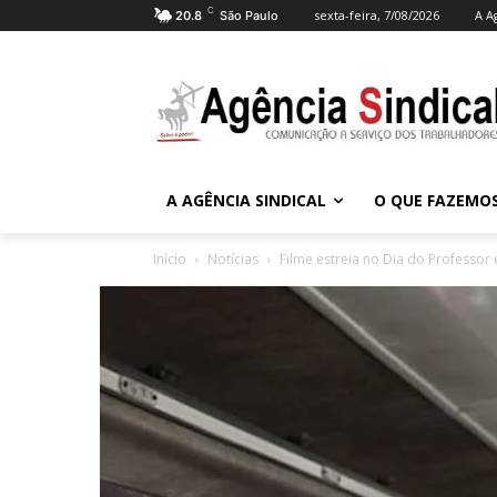
C
sexta-feira, 7/08/2026
A A
20.8
São Paulo
A AGÊNCIA SINDICAL
O QUE FAZEMO
Início
Notícias
Filme estreia no Dia do Professor e