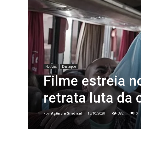
Notícias
Destaque
Filme estreia n
retrata luta da 
Por
Agência Sindical
-
15/10/2020
382
0