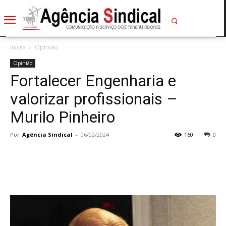
Início
Opinião
Opinião
Fortalecer Engenharia e
valorizar profissionais –
Murilo Pinheiro
Por
Agência Sindical
-
06/02/2024
160
0