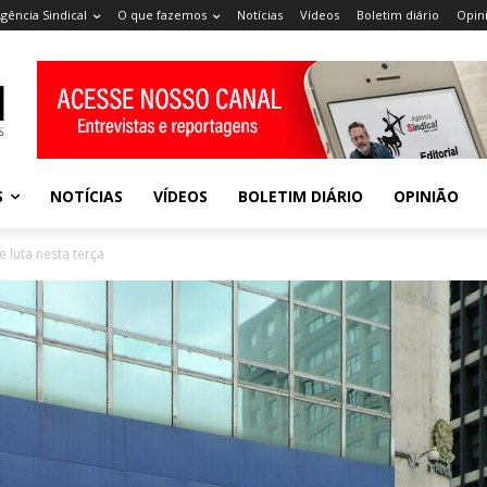
gência Sindical
O que fazemos
Notícias
Vídeos
Boletim diário
Opin
S
NOTÍCIAS
VÍDEOS
BOLETIM DIÁRIO
OPINIÃO
 luta nesta terça