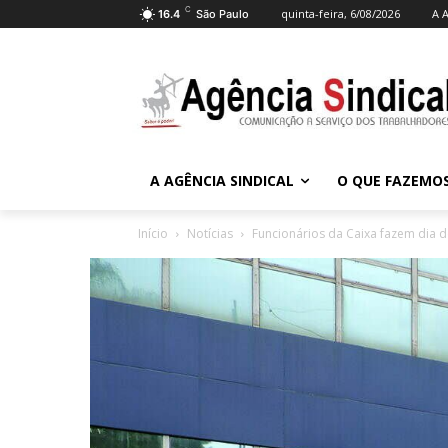
C
quinta-feira, 6/08/2026
A A
16.4
São Paulo
A AGÊNCIA SINDICAL
O QUE FAZEMO
Início
Notícias
Funcionários da Caixa fazem dia de