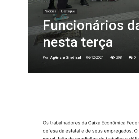
Notícias
Destaque
Funcionários da
nesta terça
Por
Agência Sindical
-
06/12/2021
398
0
Compartilhado
Os trabalhadores da Caixa Econômica Federal
defesa da estatal e de seus empregados. O
moral, falta de condições de trabalho e défi