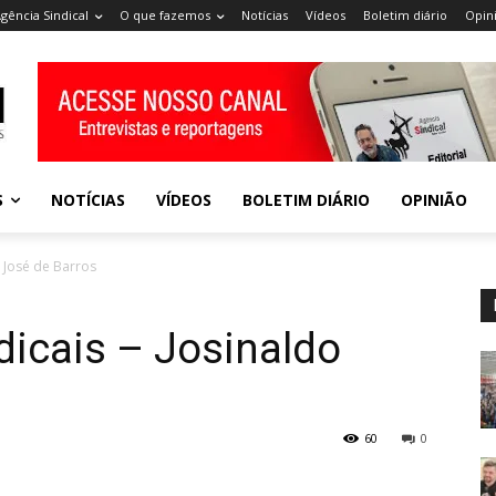
gência Sindical
O que fazemos
Notícias
Vídeos
Boletim diário
Opin
S
NOTÍCIAS
VÍDEOS
BOLETIM DIÁRIO
OPINIÃO
o José de Barros
dicais – Josinaldo
60
0