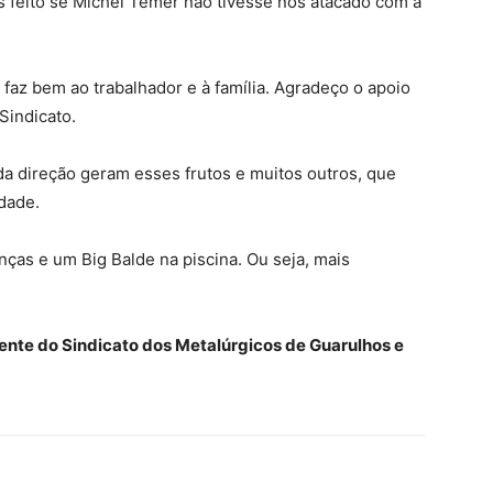
os feito se Michel Temer não tivesse nos atacado com a
faz bem ao trabalhador e à família. Agradeço o apoio
Sindicato.
da direção geram esses frutos e muitos outros, que
dade.
nças e um Big Balde na piscina. Ou seja, mais
ente do Sindicato dos Metalúrgicos de Guarulhos e