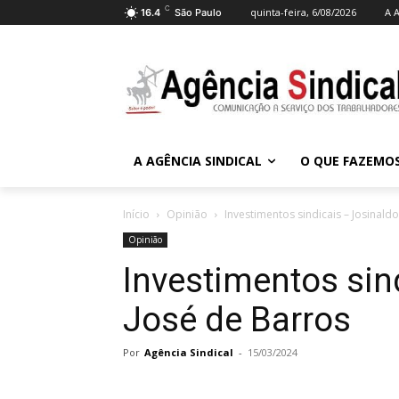
C
quinta-feira, 6/08/2026
A A
16.4
São Paulo
A AGÊNCIA SINDICAL
O QUE FAZEMO
Início
Opinião
Investimentos sindicais – Josinald
Opinião
Investimentos sin
José de Barros
Por
Agência Sindical
-
15/03/2024