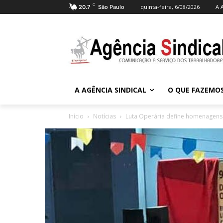
C
quinta-feira, 6/08/2026
A 
20.7
São Paulo
A AGÊNCIA SINDICAL
O QUE FAZEMO
Início
Notícias
Luta Operária define homenagens