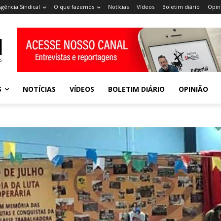
Agência Sindical
O que fazemos
Notícias
Vídeos
Boletim diário
Opin
S
NOTÍCIAS
VÍDEOS
BOLETIM DIÁRIO
OPINIÃO