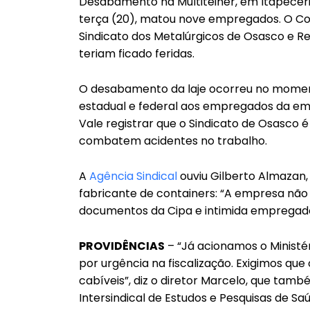
Desabamento na Multiteiner, em Itapecer
terça (20), matou nove empregados. O Co
Sindicato dos Metalúrgicos de Osasco e R
teriam ficado feridas.
O desabamento da laje ocorreu no momen
estadual e federal aos empregados da emp
Vale registrar que o Sindicato de Osasco 
combatem acidentes no trabalho.
A
Agência Sindical
ouviu Gilberto Almazan, p
fabricante de containers: “A empresa não 
documentos da Cipa e intimida empregado
PROVIDÊNCIAS
– “Já acionamos o Ministér
por urgência na fiscalização. Exigimos 
cabíveis”, diz o diretor Marcelo, que ta
Intersindical de Estudos e Pesquisas de S