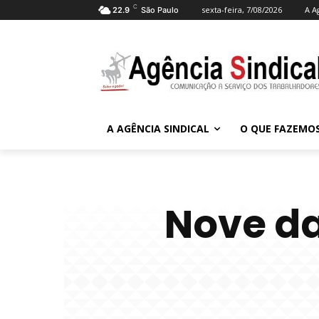
C
sexta-feira, 7/08/2026
A A
22.9
São Paulo
A AGÊNCIA SINDICAL
O QUE FAZEMO
Nove da