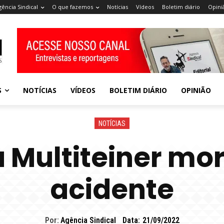
gência Sindical
O que fazemos
Notícias
Vídeos
Boletim diário
Opini
S
NOTÍCIAS
VÍDEOS
BOLETIM DIÁRIO
OPINIÃO
NOTÍCIAS
 Multiteiner m
acidente
Por:
Agência Sindical
Data:
21/09/2022