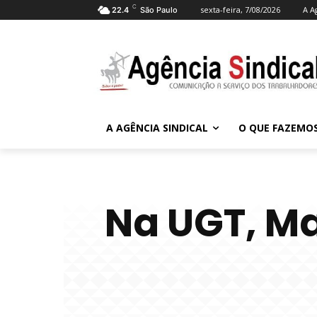
C
sexta-feira, 7/08/2026
A A
22.4
São Paulo
A AGÊNCIA SINDICAL
O QUE FAZEMO
Na UGT, Ma