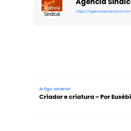
Agência Sindic
https://agenciasindical.com.br
Facebook
X
Compartilhado
Artigo anterior
Criador e criatura – Por Eusébi