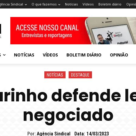
gência Sindical
O que fazemos
Notícias
Vídeos
Boletim diário
Opini
S
NOTÍCIAS
VÍDEOS
BOLETIM DIÁRIO
OPINIÃO
NOTÍCIAS
DESTAQUE
rinho defende l
negociado
Por:
Agência Sindical
Data:
14/03/2023