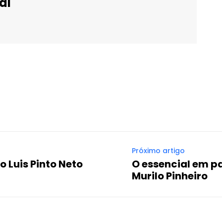
al
WhatsApp
Email
Imprimir
Telegram
Próximo artigo
o Luis Pinto Neto
O essencial em pa
Murilo Pinheiro