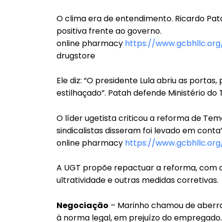
O clima era de entendimento. Ricardo Pat
positiva frente ao governo.
online pharmacy
https://www.gcbhllc.org
drugstore
Ele diz: “O presidente Lula abriu as portas
estilhaçado”. Patah defende Ministério do T
O líder ugetista criticou a reforma de Te
sindicalistas disseram foi levado em conta”
online pharmacy
https://www.gcbhllc.org/
A UGT propõe repactuar a reforma, com a
ultratividade e outras medidas corretivas.
Negociação
– Marinho chamou de aberra
à norma legal, em prejuízo do empregado. 