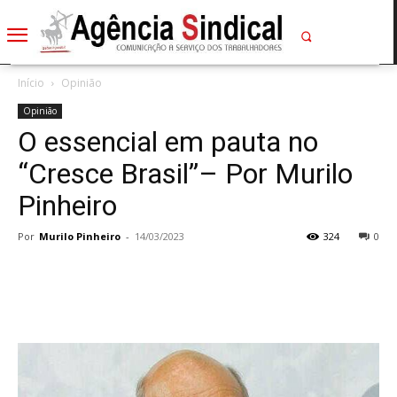
Início
Opinião
Opinião
O essencial em pauta no
“Cresce Brasil”– Por Murilo
Pinheiro
Por
Murilo Pinheiro
-
14/03/2023
324
0