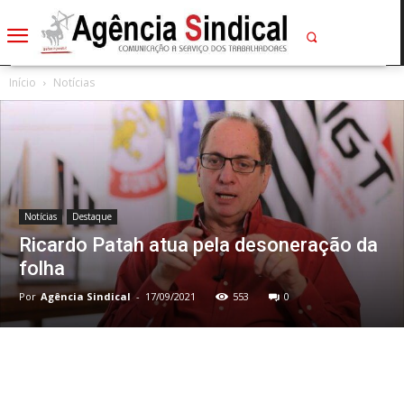
Início
Notícias
Notícias
Destaque
Ricardo Patah atua pela desoneração da
folha
Por
Agência Sindical
-
17/09/2021
553
0