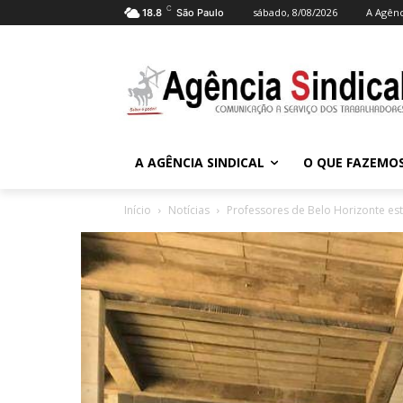
C
sábado, 8/08/2026
A Agênc
18.8
São Paulo
A AGÊNCIA SINDICAL
O QUE FAZEMO
Início
Notícias
Professores de Belo Horizonte es