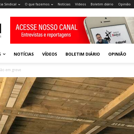
ia Sindical
O que fazemos
Notícias
Vídeos
Boletim diário
Opinião
S
NOTÍCIAS
VÍDEOS
BOLETIM DIÁRIO
OPINIÃO
tão em greve