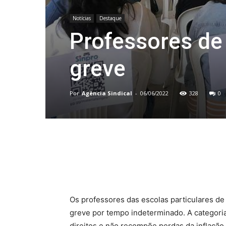
Notícias
Destaque
Professores de
greve
Por
Agência Sindical
-
06/06/2022
328
0
Compartilhado
Os professores das escolas particulares de
greve por tempo indeterminado. A categoria 
direitos e não recompõe perdas da inflação