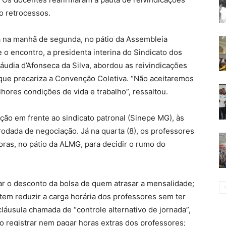
o retrocessos.
ca na manhã de segunda, no pátio da Assembleia
 o encontro, a presidenta interina do Sindicato dos
láudia d’Afonseca da Silva, abordou as reivindicações
, que precariza a Convenção Coletiva. “Não aceitaremos
hores condições de vida e trabalho”, ressaltou.
ação em frente ao sindicato patronal (Sinepe MG), às
odada de negociação. Já na quarta (8), os professores
horas, no pátio da ALMG, para decidir o rumo do
ar o desconto da bolsa de quem atrasar a mensalidade;
em reduzir a carga horária dos professores sem ter
láusula chamada de “controle alternativo de jornada”,
o registrar nem pagar horas extras dos professores;