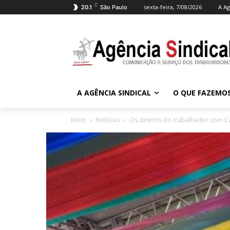
C
sexta-feira, 7/08/2026
A Ag
20.1
São Paulo
A AGÊNCIA SINDICAL
O QUE FAZEMO
Início
Notícias
Os direitos do trabalhador com C