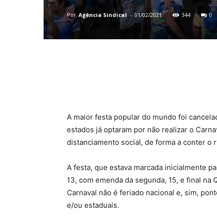
Por
Agência Sindical
-
01/02/2021
344
0
Compartilhado
A maior festa popular do mundo foi cancela
estados já optaram por não realizar o Carna
distanciamento social, de forma a conter o 
A festa, que estava marcada inicialmente par
13, com emenda da segunda, 15, e final na Q
Carnaval não é feriado nacional e, sim, pon
e/ou estaduais.