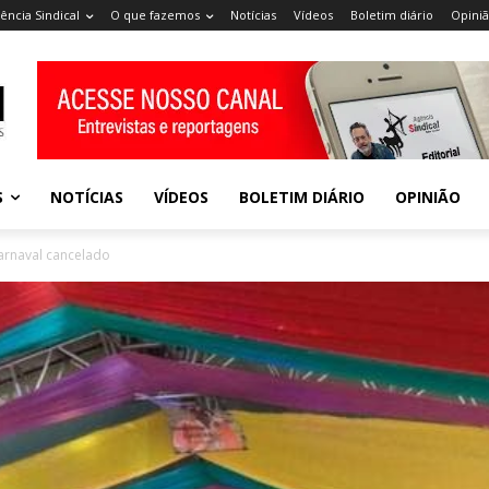
ência Sindical
O que fazemos
Notícias
Vídeos
Boletim diário
Opini
S
NOTÍCIAS
VÍDEOS
BOLETIM DIÁRIO
OPINIÃO
arnaval cancelado