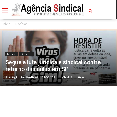
Início
Notícias
Notícias
Destaque
Segue a luta jurídica e sindical contra
retorno das aulas em SP
Por
Agência Sindical
-
01/02/2021
449
0