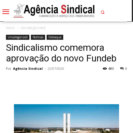
Início
Uncategorized
Uncategorized
Notícias
Destaque
Sindicalismo comemora
aprovação do novo Fundeb
Por
Agência Sindical
-
22/07/2020
485
0