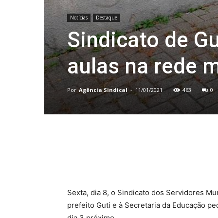
Notícias
Destaque
Sindicato de G
aulas na rede m
Por
Agência Sindical
-
11/01/2021
463
0
Compartilhado
Sexta, dia 8, o Sindicato dos Servidores Mu
prefeito Guti e à Secretaria da Educação pe
dia 3 próximo.