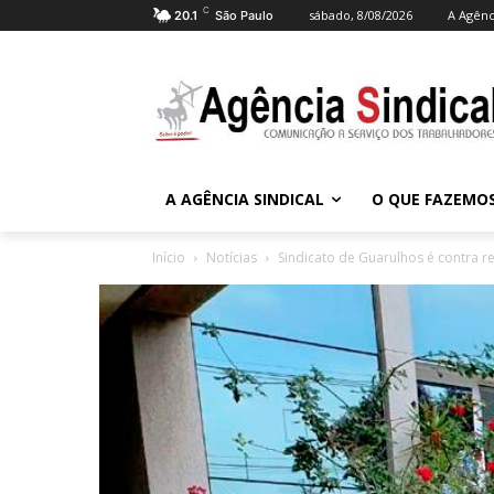
C
sábado, 8/08/2026
A Agênc
20.1
São Paulo
A AGÊNCIA SINDICAL
O QUE FAZEMO
Início
Notícias
Sindicato de Guarulhos é contra r