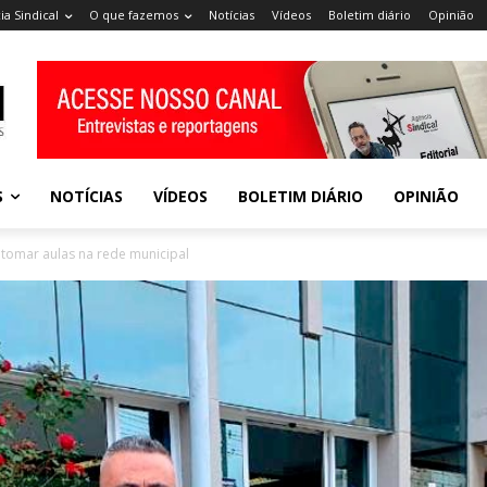
ia Sindical
O que fazemos
Notícias
Vídeos
Boletim diário
Opinião
S
NOTÍCIAS
VÍDEOS
BOLETIM DIÁRIO
OPINIÃO
etomar aulas na rede municipal