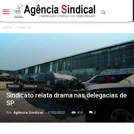
Início
Notícias
Notícias
Destaque
Sindicato relata drama nas delegacias de
SP
Por
Agência Sindical
-
07/02/2022
414
0