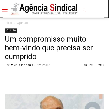
Início
Opinião
Opinião
Um compromisso muito
bem-vindo que precisa ser
cumprido
Por
Murilo Pinheiro
-
12/02/2021
396
0