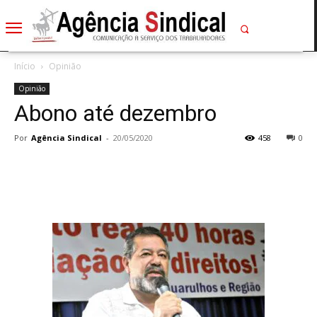
Início
Opinião
Opinião
Abono até dezembro
Por
Agência Sindical
-
20/05/2020
458
0