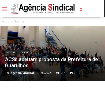
Início
Notícias
Notícias
Destaque
ACSs aceitam proposta da Prefeitura de
Guarulhos
Por
Agência Sindical
-
24/03/2022
657
0