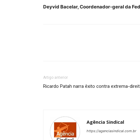
Deyvid Bacelar, C
oordenador-geral da Fed
Artigo anterior
Ricardo Patah narra êxito contra extrema-direi
Agência Sindical
https://agenciasindical.com.br