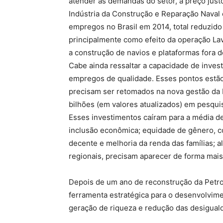
atender as demandas do setor, a preço just
Indústria da Construção e Reparação Naval e
empregos no Brasil em 2014, total reduzido
principalmente como efeito da operação Lav
a construção de navios e plataformas fora d
Cabe ainda ressaltar a capacidade de inves
empregos de qualidade. Esses pontos estão 
precisam ser retomados na nova gestão da P
bilhões (em valores atualizados) em pesqui
Esses investimentos caíram para a média d
inclusão econômica; equidade de gênero, co
decente e melhoria da renda das famílias; 
regionais, precisam aparecer de forma mais
Depois de um ano de reconstrução da Petro
ferramenta estratégica para o desenvolvimen
geração de riqueza e redução das desiguald