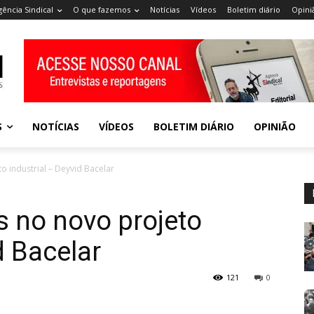
gência Sindical
O que fazemos
Notícias
Vídeos
Boletim diário
Opini
S
NOTÍCIAS
VÍDEOS
BOLETIM DIÁRIO
OPINIÃO
o industrial – Deyvid Bacelar
s no novo projeto
d Bacelar
121
0