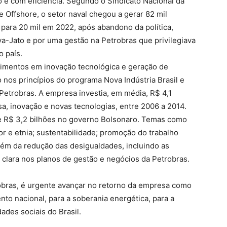
o e com eficiência. Segundo o Sindicato Nacional da
 Offshore, o setor naval chegou a gerar 82 mil
 para 20 mil em 2022, após abandono da política,
a-Jato e por uma gestão na Petrobras que privilegiava
o país.
timentos em inovação tecnológica e geração de
nos princípios do programa Nova Indústria Brasil e
etrobras. A empresa investia, em média, R$ 4,1
sa, inovação e novas tecnologias, entre 2006 a 2014.
e R$ 3,2 bilhões no governo Bolsonaro. Temas como
r e etnia; sustentabilidade; promoção do trabalho
além da redução das desigualdades, incluindo as
 clara nos planos de gestão e negócios da Petrobras.
bras, é urgente avançar no retorno da empresa como
to nacional, para a soberania energética, para a
ades sociais do Brasil.