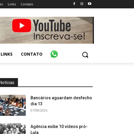
ão
Links
Contato
LINKS
CONTATO
Notícias
Bancários aguardam desfecho
dia 13
07/08/2026
Agência exibe 10 vídeos pró-
Lula