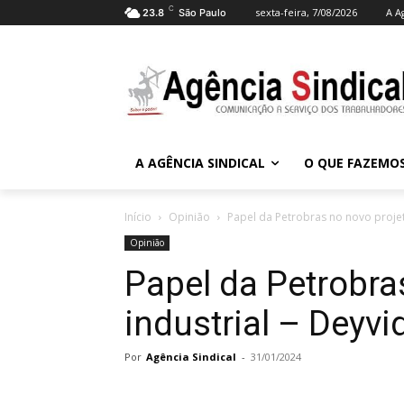
C
sexta-feira, 7/08/2026
A A
23.8
São Paulo
A AGÊNCIA SINDICAL
O QUE FAZEMO
Início
Opinião
Papel da Petrobras no novo projet
Opinião
Papel da Petrobra
industrial – Deyvi
Por
Agência Sindical
-
31/01/2024