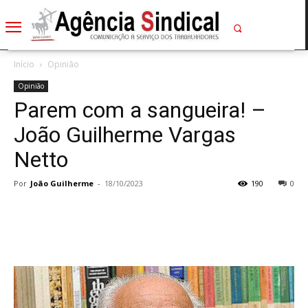
Início
Opinião
Opinião
Parem com a sangueira! –
João Guilherme Vargas
Netto
Por
João Guilherme
-
18/10/2023
190
0