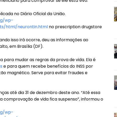
beneficiário para comprovar se ele está vivo.
cada no Diário Oficial da União.
rg/wp-
s/html/neurontin.html
no prescription drugstore
ando isso irá ocorre, deu as informações ao
lto, em Brasília (DF).
ia para mudar as regras da prova de vida. Ela é
as
e para quem recebe benefícios do INSS por
ão magnético. Serve para evitar fraudes e
nças até dia 31 de dezembro deste ano. “Até essa
da comprovação de vida fica suspenso”, informou o
rg/wp-