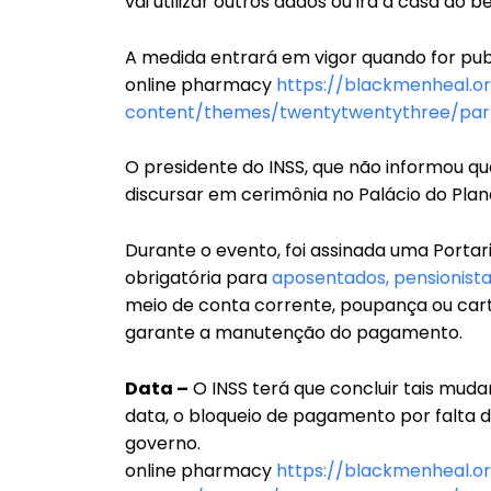
vai utilizar outros dados ou irá à casa do 
A medida entrará em vigor quando for publi
online pharmacy
https://blackmenheal.o
content/themes/twentytwentythree/part
O presidente do INSS, que não informou qu
discursar em cerimônia no Palácio do Plana
Durante o evento, foi assinada uma Portar
obrigatória para
aposentados, pensionist
meio de conta corrente, poupança ou cart
garante a manutenção do pagamento.
Data –
O INSS terá que concluir tais muda
data, o bloqueio de pagamento por falta 
governo.
online pharmacy
https://blackmenheal.o