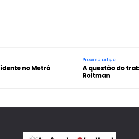
WhatsApp
Email
Imprimir
Telegram
Próximo artigo
cidente no Metrô
A questão do trab
Roitman