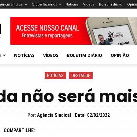
gência Sindical
O que fazemos
Notícias
Vídeos
Boletim diário
Opini
S
NOTÍCIAS
VÍDEOS
BOLETIM DIÁRIO
OPINIÃO
NOTÍCIAS
DESTAQUE
da não será mai
Por:
Agência Sindical
Data:
02/02/2022
COMPARTILHE: