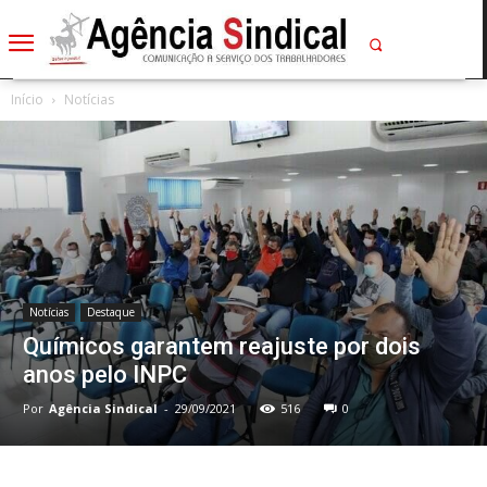
Início
Notícias
Notícias
Destaque
Químicos garantem reajuste por dois
anos pelo INPC
Por
Agência Sindical
-
29/09/2021
516
0