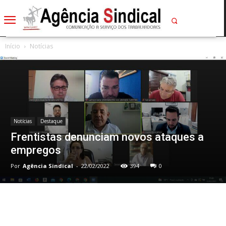
Início
Notícias
Notícias
Destaque
Frentistas denunciam novos ataques a
empregos
Por
Agência Sindical
-
22/02/2022
394
0