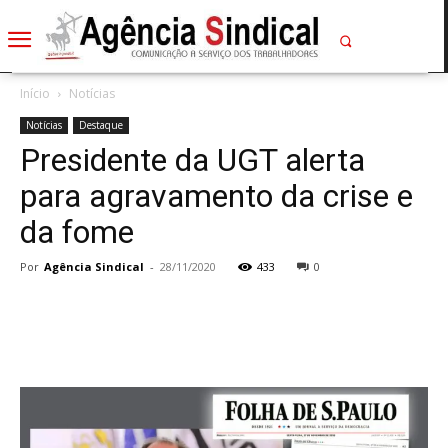
Início
Notícias
Notícias
Destaque
Presidente da UGT alerta
para agravamento da crise e
da fome
Por
Agência Sindical
-
28/11/2020
433
0