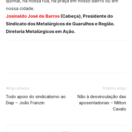
quintal, na nossa rua, na praça em nosso bairro ou em
nossa cidade.
Josinaldo José de Barros
(Cabeça), Presidente do
Sindicato dos Metalúrgicos de Guarulhos e Região.
Diretoria Metalúrgicos em Ação.
Artigo anterior
Próximo artigo
Todo apoio do sindicalismo ao
Não à desvinculação das
Diap – João Franzin
aposentadorias – Milton
Cavalo